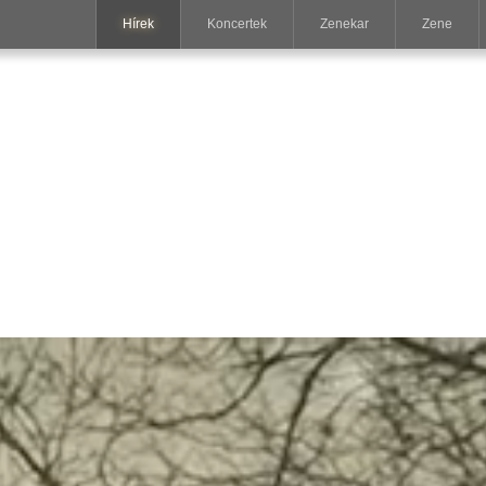
Hírek
Koncertek
Zenekar
Zene