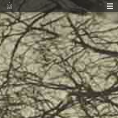
Menu
Hírek
Koncertek
Zenekar
Zene
Galéria
Sajtó
Bolt
Kapcsolat
Közösségek